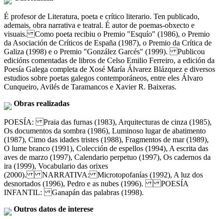
É profesor de Literatura, poeta e crítico literario. Ten publicado,
ademais, obra narrativa e teatral. É autor de poemas-obxecto e
visuais. Como poeta recibiu o Premio "Esquío" (1986), o Premio
da Asociación de Críticos de España (1987), o Premio da Crítica de
Galiza (1998) e o Premio "González Garcés" (1999). Publicou
edicións comentadas de libros de Celso Emilio Ferreiro, a edición da
Poesía Galega completa de Xosé María Álvarez Blázquez e diversos
estudios sobre poetas galegos contemporáneos, entre eles Álvaro
Cunqueiro, Avilés de Taramancos e Xavier R. Baixeras.
Obras realizadas
POESÍA: Praia das furnas (1983), Arquitecturas de cinza (1985),
Os documentos da sombra (1986), Luminoso lugar de abatimento
(1987), Cimo das idades tristes (1988), Fragmentos de mar (1989),
O lume branco (1991), Colección de espellos (1994), A escrita das
aves de marzo (1997), Calendario perpetuo (1997), Os cadernos da
ira (1999), Vocabulario das orixes
(2000). NARRATIVA: Microtopofanías (1992), A luz dos
desnortados (1996), Pedro e as nubes (1996). POESÍA
INFANTIL: Ganapán das palabras (1998).
Outros datos de interese