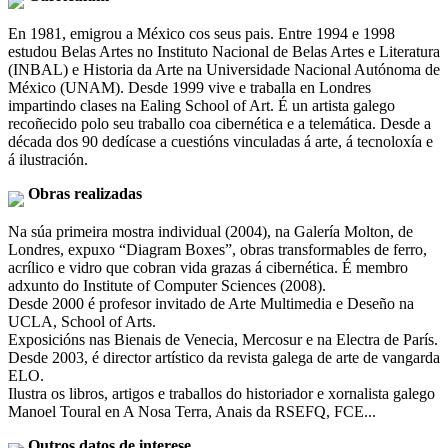
En 1981, emigrou a México cos seus pais. Entre 1994 e 1998
estudou Belas Artes no Instituto Nacional de Belas Artes e Literatura
(INBAL) e Historia da Arte na Universidade Nacional Autónoma de
México (UNAM). Desde 1999 vive e traballa en Londres
impartindo clases na Ealing School of Art. É un artista galego
recoñecido polo seu traballo coa cibernética e a telemática. Desde a
década dos 90 dedícase a cuestións vinculadas á arte, á tecnoloxía e
á ilustración.
Obras realizadas
Na súa primeira mostra individual (2004), na Galería Molton, de
Londres, expuxo “Diagram Boxes”, obras transformables de ferro,
acrílico e vidro que cobran vida grazas á cibernética. É membro
adxunto do Institute of Computer Sciences (2008).
Desde 2000 é profesor invitado de Arte Multimedia e Deseño na
UCLA, School of Arts.
Exposicións nas Bienais de Venecia, Mercosur e na Electra de París.
Desde 2003, é director artístico da revista galega de arte de vangarda
ELO.
Ilustra os libros, artigos e traballos do historiador e xornalista galego
Manoel Toural en A Nosa Terra, Anais da RSEFQ, FCE...
Outros datos de interese