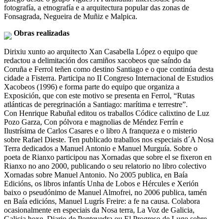
fotografía, a etnografía e a arquitectura popular das zonas de
Fonsagrada, Negueira de Muñiz e Malpica.
Obras realizadas
Dirixiu xunto ao arquitecto Xan Casabella López o equipo que
redactou a delimitación dos camiños xacobeos que saíndo da
Coruña e Ferrol teñen como destino Santiago e o que continúa desta
cidade a Fisterra. Participa no II Congreso Internacional de Estudios
Xacobeos (1996) e forma parte do equipo que organiza a
Exposición, que con este motivo se presenta en Ferrol, “Rutas
atlánticas de peregrinación a Santiago: marítima e terrestre”.
Con Henrique Rabuñal editou os traballos Códice calixtino de Luz
Pozo Garza, Con pólvora e magnolias de Méndez Ferrín e
Ilustrísima de Carlos Casares e o libro A franqueza e o misterio
sobre Rafael Dieste. Ten publicado traballos nos especiais d´A Nosa
Terra dedicados a Manuel Antonio e Manuel Murguía. Sobre o
poeta de Rianxo participou nas Xornadas que sobre el se fixeron en
Rianxo no ano 2000, publicando o seu relatorio no libro colectivo
Xornadas sobre Manuel Antonio. No 2005 publica, en Baía
Edicións, os libros infantís Unha de Lobos e Hércules e Xerión
baixo o pseudónimo de Manuel Almofrei, no 2006 publica, tamén
en Baía edicións, Manuel Lugrís Freire: a fe na causa. Colabora
ocasionalmente en especiais da Nosa terra, La Voz de Galicia,
Galicia hoxe, Diario de Pontevedra ou El Progreso de Lugo sobre