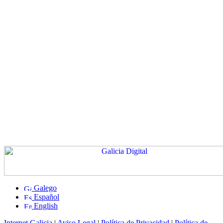
Galego
Español
English
Internet Galicia
|
Aviso Legal
|
Política de Privacidad
|
Política de