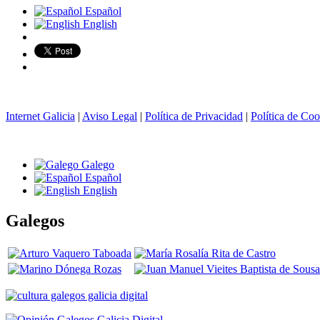
Español
English
Internet Galicia
|
Aviso Legal
|
Política de Privacidad
|
Política de Coo
Galego
Español
English
Galegos