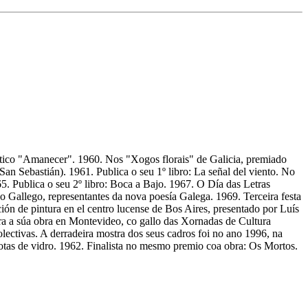
tico "Amanecer". 1960. Nos "Xogos florais" de Galicia, premiado
an Sebastián). 1961. Publica o seu 1º libro: La señal del viento. No
5. Publica o seu 2º libro: Boca a Bajo. 1967. O Día das Letras
o Gallego, representantes da nova poesía Galega. 1969. Terceira festa
ón de pintura en el centro lucense de Bos Aires, presentado por Luís
a a súa obra en Montevideo, co gallo das Xornadas de Cultura
ectivas. A derradeira mostra dos seus cadros foi no ano 1996, na
votas de vidro. 1962. Finalista no mesmo premio coa obra: Os Mortos.