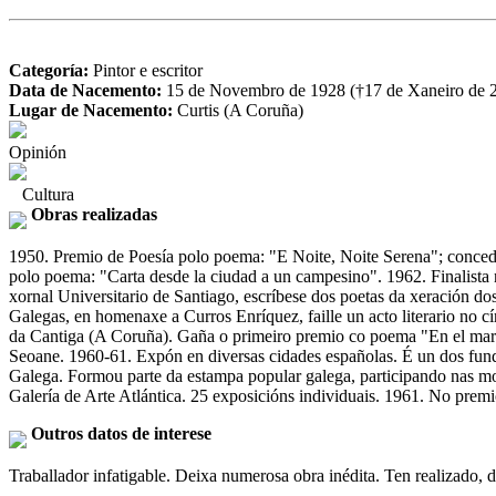
Categoría:
Pintor e escritor
Data de Nacemento:
15 de Novembro de 1928 (†17 de Xaneiro de 
Lugar de Nacemento:
Curtis (A Coruña)
Opinión
Cultura
Obras realizadas
1950. Premio de Poesía polo poema: "E Noite, Noite Serena"; conced
polo poema: "Carta desde la ciudad a un campesino". 1962. Finalista n
xornal Universitario de Santiago, escríbese dos poetas da xeración d
Galegas, en homenaxe a Curros Enríquez, faille un acto literario no c
da Cantiga (A Coruña). Gaña o primeiro premio co poema "En el mar de
Seoane. 1960-61. Expón en diversas cidades españolas. É un dos fun
Galega. Formou parte da estampa popular galega, participando nas mo
Galería de Arte Atlántica. 25 exposicións individuais. 1961. No prem
Outros datos de interese
Traballador infatigable. Deixa numerosa obra inédita. Ten realizado, dif