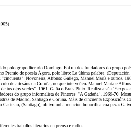
2005)
ido polo grupo literario Domingo. Foi un dos fundadores do grupo poé
o Premio de poesía Ágora, polo libro: La última palabra. (Deputación S
os "cincuenta": Novoneira, Alfonso Gallego, Manuel María e outros. 196
írculo de artesáns da Coruña, no que interveñen: Manuel María e Alfons
 tus ojos verdes". 1961. Gaña o Brais Pinto. Realiza a súa 1ª exposici
dadores do grupo informalista de Pintores, "A Gadaña". 1969-70. Mostr
stras de Madrid, Santiago e Coruña. Máis de cincuenta Exposicións Col
io Castelao, (Santiago), obtivo unha mención honorífica coa peza: Gai
erentes traballos literarios en prensa e radio.