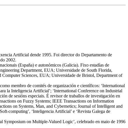
ixencia Artificial dende 1995. Foi director do Departamento de
 do 2002.
nacionais (España) e autonómicos (Galicia). Fixo estadías de
 Engineering Department, EUA; Universidade de South Florida,
nd Computer Sciences, EUA; Universidade de Bristol, Department of
como membro de comités de organización e científicos: ‘International
a Inteligencia Artificial’; ‘International Conference on Industrial
ión de sesións especiais. É revisor de traballos de investigación en
ansactions on Fuzzy Systems; IEEE Transactions on Information
ions on Systems, Man, and Cybernetics; Journal of Intelligent and
ft-computing’, ‘Inteligencia Artificial’ e ‘Revista Galega de
ional Symposium on Multiple-Valued Logic’, celebrado en maio de 1996