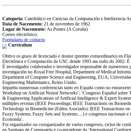
Categoría:
Catedrático en Ciencias da Computación e Intelixencia Art
Data de Nacemento:
21 de novembro de 1962
Lugar de Nacemento:
As Pontes (A Coruña)
Correo electrónico:
Formulario de contacto
Currículum
Obtivo os graos de licenciado e doutor (premio extraordinario) en Fí
Electrónica e Computación da USC dende 1993 ata xuño do 2002. É r
É investigador colaborador e investigador responsable de numerosos p
investigación no Royal Free Hospital, Department of Medical Inform
Department of Computer Science and Engineering, EUA; Universidade
Engineering Mathematics, Reino Unido.
Impartiu numerosas conferencias tanto en España como no estranxeiro 
Workshop on Artificial Neural Networks’; ‘Congreso Español sobre Tec
& Engineering Applications of Artificial Intelligence & Expert Systems
múltiples revistas (IEEE Proceedings; IEEE Transactions on Biomedi
Technology in Biomedicine (Editor Asociado); IEEE Transactions on 
Fuzzy Systems; Fuzzy Sets and Systems; ...) e congresos nacionais e i
Economía’.
Foi organizador ou coorganizador de varios congresos, ciclos de con
en Santiago de Compostela e co-presidente da ‘International Confer