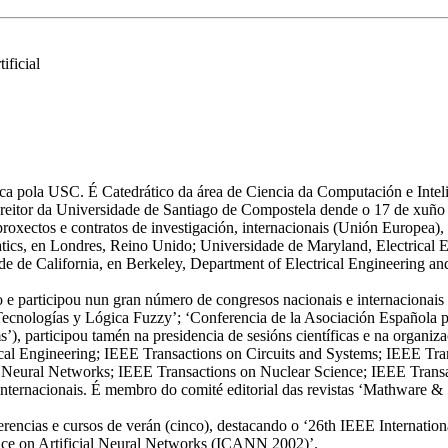
ificial
sica pola USC. É Catedrático da área de Ciencia da Computación e Intel
eitor da Universidade de Santiago de Compostela dende o 17 de xuño
roxectos e contratos de investigación, internacionais (Unión Europea), 
atics, en Londres, Reino Unido; Universidade de Maryland, Electrical
 de California, en Berkeley, Department of Electrical Engineering a
e participou nun gran número de congresos nacionais e internacionais 
nologías y Lógica Fuzzy’; ‘Conferencia de la Asociación Española para l
’), participou tamén na presidencia de sesións científicas e na organizac
cal Engineering; IEEE Transactions on Circuits and Systems; IEEE Tr
Neural Networks; IEEE Transactions on Nuclear Science; IEEE Transact
nternacionais. É membro do comité editorial das revistas ‘Mathware & So
ferencias e cursos de verán (cinco), destacando o ‘26th IEEE Internat
ence on Artificial Neural Networks (ICANN 2002)’.