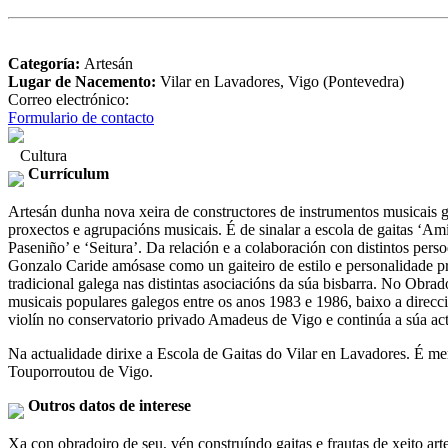
Categoría:
Artesán
Lugar de Nacemento:
Vilar en Lavadores, Vigo (Pontevedra)
Correo electrónico:
Formulario de contacto
Cultura
Currículum
Artesán dunha nova xeira de constructores de instrumentos musicais g
proxectos e agrupacións musicais. É de sinalar a escola de gaitas ‘Am
Paseniño’ e ‘Seitura’. Da relación e a colaboración con distintos per
Gonzalo Caride amósase como un gaiteiro de estilo e personalidade pro
tradicional galega nas distintas asociacións da súa bisbarra. No Obra
musicais populares galegos entre os anos 1983 e 1986, baixo a direcc
violín no conservatorio privado Amadeus de Vigo e continúa a súa acti
Na actualidade dirixe a Escola de Gaitas do Vilar en Lavadores. É m
Touporroutou de Vigo.
Outros datos de interese
Xa con obradoiro de seu, vén construíndo gaitas e frautas de xeito ar