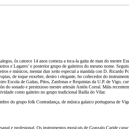
alegos, ós catorce 14 anos comeza a toca-la gaita de man do mestre Enr
ieiros e Lagares’ e posterior grupo de gaiteiros do mesmo nome. Seguirá
soeiros e músicos, mentar dun xeito especial a mantida con D. Ricardo Po
pias, de toque enxebre, destro i elegante, bo coñecedor do instrumento
doiro Escola de Gaitas, Pitos, Zanfonas e Requintas da U.P. de Vigo, cu
ión do sonado e prestixioso mestre artesán Antón Corral. Máis recentem
vidade como gaiteiro no grupo tradicional Bailía do Vilar.
embro do grupo folk Contradança, de música galaico portuguesa de Vigo
tesanal e profesional. Os instrumentos musicais de Gonzalo Caride carac