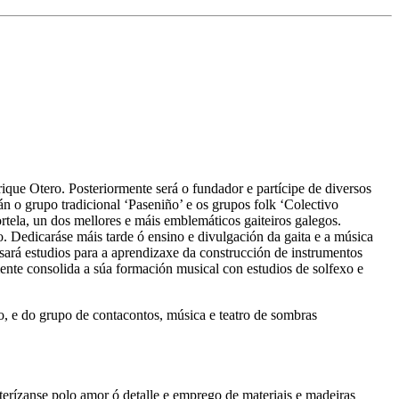
ique Otero. Posteriormente será o fundador e partícipe de diversos
n o grupo tradicional ‘Paseniño’ e os grupos folk ‘Colectivo
rtela, un dos mellores e máis emblemáticos gaiteiros galegos.
. Dedicaráse máis tarde ó ensino e divulgación da gaita e a música
rsará estudios para a aprendizaxe da construcción de instrumentos
ente consolida a súa formación musical con estudios de solfexo e
, e do grupo de contacontos, música e teatro de sombras
terízanse polo amor ó detalle e emprego de materiais e madeiras