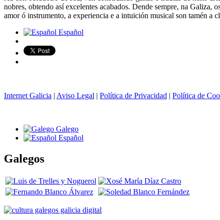
nobres, obtendo así excelentes acabados. Dende sempre, na Galiza, os v
amor ó instrumento, a experiencia e a intuición musical son tamén a cla
Español
Internet Galicia
|
Aviso Legal
|
Política de Privacidad
|
Política de Coo
Galego
Español
Galegos