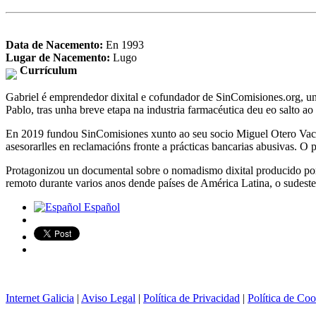
Data de Nacemento:
En 1993
Lugar de Nacemento:
Lugo
Currículum
Gabriel é emprendedor dixital e cofundador de SinComisiones.org,
Pablo, tras unha breve etapa na industria farmacéutica deu eo salto a
En 2019 fundou SinComisiones xunto ao seu socio Miguel Otero Vaccar
asesorarlles en reclamacións fronte a prácticas bancarias abusivas. O
Protagonizou un documental sobre o nomadismo dixital producido por I
remoto durante varios anos dende países de América Latina, o sudest
Español
Internet Galicia
|
Aviso Legal
|
Política de Privacidad
|
Política de Coo