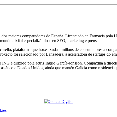
 un dos maiores comparadores de España. Licenciado en Farmacia pol
o mundo dixital especializándose en SEO, marketing e prensa.
ello, plataforma que hoxe axuda a millóns de consumidores a comparar 
 proxecto foi selecionado por Lanzadera, a aceleradora de startups do e
NG e dirixido pola actriz Ingrid García-Jonsson. Compaxina a direción 
e asiático e Estados Unidos, ainda que mantén Galicia como residencia
kies