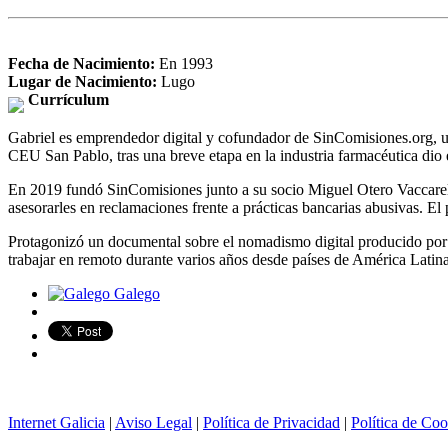
Fecha de Nacimiento:
En 1993
Lugar de Nacimiento:
Lugo
Currículum
Gabriel es emprendedor digital y cofundador de SinComisiones.org,
CEU San Pablo, tras una breve etapa en la industria farmacéutica dio 
En 2019 fundó SinComisiones junto a su socio Miguel Otero Vaccarello
asesorarles en reclamaciones frente a prácticas bancarias abusivas. El
Protagonizó un documental sobre el nomadismo digital producido por IN
trabajar en remoto durante varios años desde países de América Latin
Galego
Internet Galicia
|
Aviso Legal
|
Política de Privacidad
|
Política de Coo