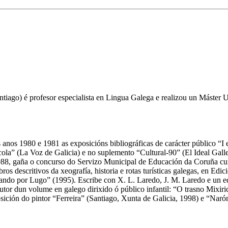
tiago) é profesor especialista en Lingua Galega e realizou un Máster U
anos 1980 e 1981 as exposicións bibliográficas de carácter público “I e
la” (La Voz de Galicia) e no suplemento “Cultural-90” (El Ideal Galleg
 En 1988, gaña o concurso do Servizo Municipal de Educación da Coruña
os descritivos da xeografía, historia e rotas turísticas galegas, en E
ando por Lugo” (1995). Escribe con X. L. Laredo, J. M. Laredo e un eq
tor dun volume en galego dirixido ó público infantil: “O trasno Mixiri
osición do pintor “Ferreira” (Santiago, Xunta de Galicia, 1998) e “Naró