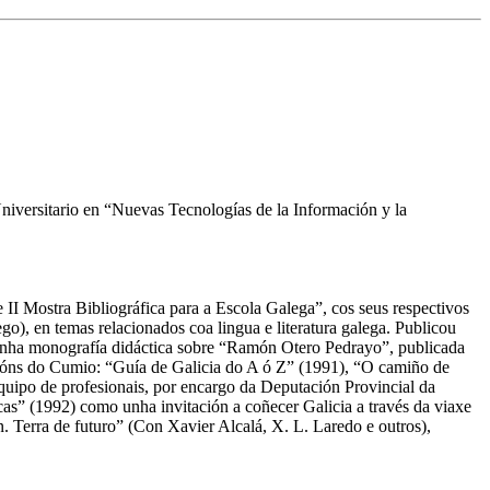
niversitario en “Nuevas Tecnologías de la Información y la
 II Mostra Bibliográfica para a Escola Galega”, cos seus respectivos
o), en temas relacionados coa lingua e literatura galega. Publicou
 cunha monografía didáctica sobre “Ramón Otero Pedrayo”, publicada
dicións do Cumio: “Guía de Galicia do A ó Z” (1991), “O camiño de
uipo de profesionais, por encargo da Deputación Provincial da
cas” (1992) como unha invitación a coñecer Galicia a través da viaxe
n. Terra de futuro” (Con Xavier Alcalá, X. L. Laredo e outros),