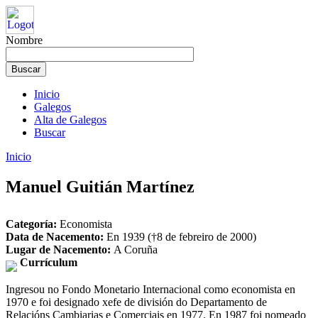
Nombre
Inicio
Galegos
Alta de Galegos
Buscar
Inicio
Manuel Guitián Martínez
Categoría:
Economista
Data de Nacemento:
En 1939 (†8 de febreiro de 2000)
Lugar de Nacemento:
A Coruña
Currículum
Ingresou no Fondo Monetario Internacional como economista en
1970 e foi designado xefe de división do Departamento de
Relacións Cambiarias e Comerciais en 1977. En 1987 foi nomeado