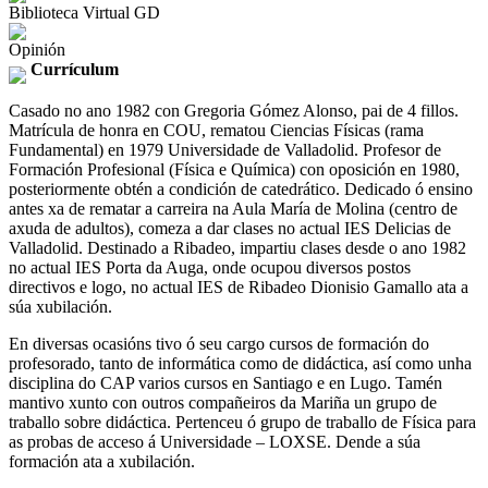
Biblioteca Virtual GD
Opinión
Currículum
Casado no ano 1982 con Gregoria Gómez Alonso, pai de 4 fillos.
Matrícula de honra en COU, rematou Ciencias Físicas (rama
Fundamental) en 1979 Universidade de Valladolid. Profesor de
Formación Profesional (Física e Química) con oposición en 1980,
posteriormente obtén a condición de catedrático. Dedicado ó ensino
antes xa de rematar a carreira na Aula María de Molina (centro de
axuda de adultos), comeza a dar clases no actual IES Delicias de
Valladolid. Destinado a Ribadeo, impartiu clases desde o ano 1982
no actual IES Porta da Auga, onde ocupou diversos postos
directivos e logo, no actual IES de Ribadeo Dionisio Gamallo ata a
súa xubilación.
En diversas ocasións tivo ó seu cargo cursos de formación do
profesorado, tanto de informática como de didáctica, así como unha
disciplina do CAP varios cursos en Santiago e en Lugo. Tamén
mantivo xunto con outros compañeiros da Mariña un grupo de
traballo sobre didáctica. Pertenceu ó grupo de traballo de Física para
as probas de acceso á Universidade – LOXSE. Dende a súa
formación ata a xubilación.