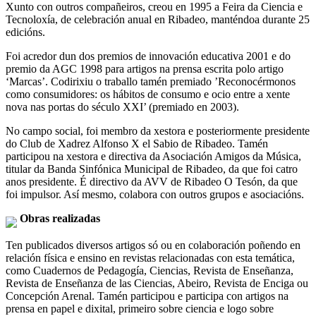
Xunto con outros compañeiros, creou en 1995 a Feira da Ciencia e
Tecnoloxía, de celebración anual en Ribadeo, manténdoa durante 25
edicións.
Foi acredor dun dos premios de innovación educativa 2001 e do
premio da AGC 1998 para artigos na prensa escrita polo artigo
‘Marcas’. Codirixiu o traballo tamén premiado ’Reconocérmonos
como consumidores: os hábitos de consumo e ocio entre a xente
nova nas portas do século XXI’ (premiado en 2003).
No campo social, foi membro da xestora e posteriormente presidente
do Club de Xadrez Alfonso X el Sabio de Ribadeo. Tamén
participou na xestora e directiva da Asociación Amigos da Música,
titular da Banda Sinfónica Municipal de Ribadeo, da que foi catro
anos presidente. É directivo da AVV de Ribadeo O Tesón, da que
foi impulsor. Así mesmo, colabora con outros grupos e asociacións.
Obras realizadas
Ten publicados diversos artigos só ou en colaboración poñendo en
relación física e ensino en revistas relacionadas con esta temática,
como Cuadernos de Pedagogía, Ciencias, Revista de Enseñanza,
Revista de Enseñanza de las Ciencias, Abeiro, Revista de Enciga ou
Concepción Arenal. Tamén participou e participa con artigos na
prensa en papel e dixital, primeiro sobre ciencia e logo sobre