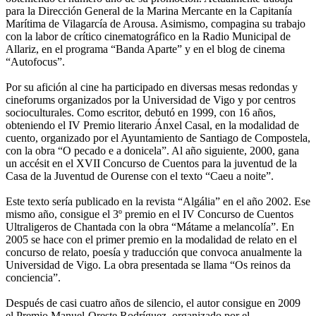
para la Dirección General de la Marina Mercante en la Capitanía
Marítima de Vilagarcía de Arousa. Asimismo, compagina su trabajo
con la labor de crítico cinematográfico en la Radio Municipal de
Allariz, en el programa “Banda Aparte” y en el blog de cinema
“Autofocus”.
Por su afición al cine ha participado en diversas mesas redondas y
cineforums organizados por la Universidad de Vigo y por centros
socioculturales. Como escritor, debutó en 1999, con 16 años,
obteniendo el IV Premio literario Ánxel Casal, en la modalidad de
cuento, organizado por el Ayuntamiento de Santiago de Compostela,
con la obra “O pecado e a donicela”. Al año siguiente, 2000, gana
un accésit en el XVII Concurso de Cuentos para la juventud de la
Casa de la Juventud de Ourense con el texto “Caeu a noite”.
Este texto sería publicado en la revista “Algália” en el año 2002. Ese
mismo año, consigue el 3º premio en el IV Concurso de Cuentos
Ultraligeros de Chantada con la obra “Mátame a melancolía”. En
2005 se hace con el primer premio en la modalidad de relato en el
concurso de relato, poesía y traducción que convoca anualmente la
Universidad de Vigo. La obra presentada se llama “Os reinos da
conciencia”.
Después de casi cuatro años de silencio, el autor consigue en 2009
el Premio Manuel-Oreste Rodríguez, organizado por el