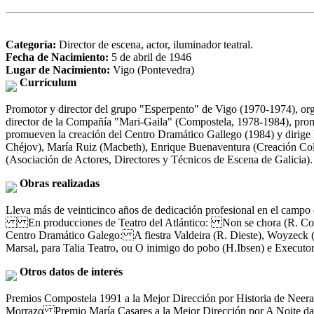
Categoría:
Director de escena, actor, iluminador teatral.
Fecha de Nacimiento:
5 de abril de 1946
Lugar de Nacimiento:
Vigo (Pontevedra)
Currículum
Promotor y director del grupo "Esperpento" de Vigo (1970-1974), org
director de la Compañía "Mari-Gaila" (Compostela, 1978-1984), prom
promueven la creación del Centro Dramático Gallego (1984) y dirige
Chéjov), María Ruiz (Macbeth), Enrique Buenaventura (Creación Co
(Asociación de Actores, Directores y Técnicos de Escena de Galic
Obras realizadas
Lleva más de veinticinco años de dedicación profesional en el campo d
En producciones de Teatro del Atlántico: Non se chora (R. Cossa)
Centro Dramático Galego: A fiestra Valdeira (R. Dieste), Woyzeck 
Marsal, para Talia Teatro, ou O inimigo do pobo (H.Ibsen) e Executo
Otros datos de interés
Premios Compostela 1991 a la Mejor Dirección por Historia de Neer
Morrazo Premio María Casares a la Mejor Dirección por A Noite das