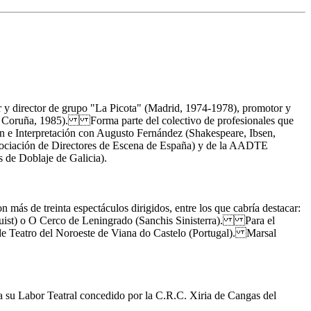
r y director de grupo "La Picota" (Madrid, 1974-1978), promotor y
 A Coruña, 1985). Forma parte del colectivo de profesionales que
 e Interpretación con Augusto Fernández (Shakespeare, Ibsen,
ociación de Directores de Escena de España) y de la AADTE
de Doblaje de Galicia).
más de treinta espectáculos dirigidos, entre los que cabría destacar:
ist) o O Cerco de Leningrado (Sanchis Sinisterra). Para el
 Teatro del Noroeste de Viana do Castelo (Portugal). Marsal
su Labor Teatral concedido por la C.R.C. Xiria de Cangas del