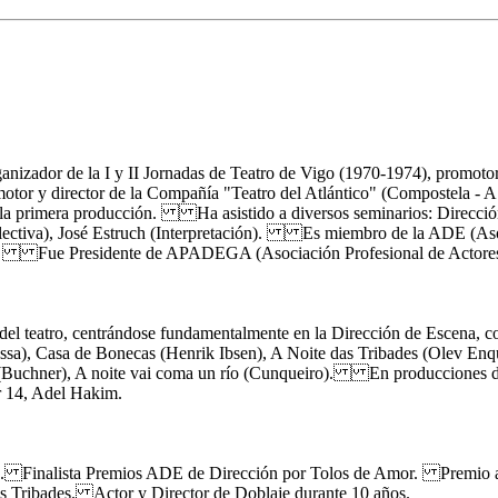
anizador de la I y II Jornadas de Teatro de Vigo (1970-1974), promoto
otor y director de la Compañía "Teatro del Atlántico" (Compostela -
 la primera producción. Ha asistido a diversos seminarios: Dirección
lectiva), José Estruch (Interpretación). Es miembro de la ADE (As
ia). Fue Presidente de APADEGA (Asociación Profesional de Actores 
el teatro, centrándose fundamentalmente en la Dirección de Escena, con 
, Casa de Bonecas (Henrik Ibsen), A Noite das Tribades (Olev Enqu
(Buchner), A noite vai coma un río (Cunqueiro). En producciones de
r 14, Adel Hakim.
a. Finalista Premios ADE de Dirección por Tolos de Amor. Premio a 
 Tribades. Actor y Director de Doblaje durante 10 años.