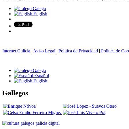
Galego
English
Internet Galicia
|
Aviso Legal
|
Política de Privacidad
|
Política de Coo
Galego
Español
English
Gallegos