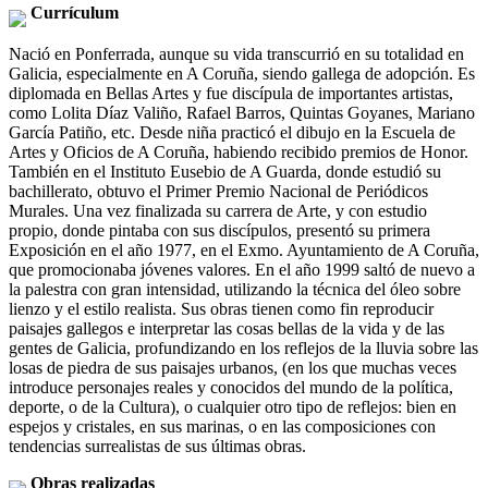
Currículum
Nació en Ponferrada, aunque su vida transcurrió en su totalidad en
Galicia, especialmente en A Coruña, siendo gallega de adopción. Es
diplomada en Bellas Artes y fue discípula de importantes artistas,
como Lolita Díaz Valiño, Rafael Barros, Quintas Goyanes, Mariano
García Patiño, etc. Desde niña practicó el dibujo en la Escuela de
Artes y Oficios de A Coruña, habiendo recibido premios de Honor.
También en el Instituto Eusebio de A Guarda, donde estudió su
bachillerato, obtuvo el Primer Premio Nacional de Periódicos
Murales. Una vez finalizada su carrera de Arte, y con estudio
propio, donde pintaba con sus discípulos, presentó su primera
Exposición en el año 1977, en el Exmo. Ayuntamiento de A Coruña,
que promocionaba jóvenes valores. En el año 1999 saltó de nuevo a
la palestra con gran intensidad, utilizando la técnica del óleo sobre
lienzo y el estilo realista. Sus obras tienen como fin reproducir
paisajes gallegos e interpretar las cosas bellas de la vida y de las
gentes de Galicia, profundizando en los reflejos de la lluvia sobre las
losas de piedra de sus paisajes urbanos, (en los que muchas veces
introduce personajes reales y conocidos del mundo de la política,
deporte, o de la Cultura), o cualquier otro tipo de reflejos: bien en
espejos y cristales, en sus marinas, o en las composiciones con
tendencias surrealistas de sus últimas obras.
Obras realizadas