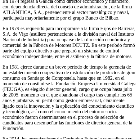
En 1974 regresa a Galicia como director económico y financiero,
con dependencia directa del consejo de administración, de la firma
ATLÁNTICA, S.A., perteneciente al sector metalúrgico y naval,
participada mayoritariamente por el grupo Banco de Bilbao.
En 1979 es requerido para incorporarse a la firma Hijos de Barreras,
S.A. de Vigo (astillero perteneciente a la división naval del Instituto
Nacional de Industria) para ocuparse de la dirección económica y
comercial de la Fábrica de Motores DEUTZ. En este período formó
parte del equipo directivo que preparó un sistema de control
económico independiente, entre el astillero y la fábrica de motores.
En 1981 ejerce durante un breve período de tiempo la gerencia de
un establecimiento cooperativo de distribución de productos de gran
consumo en Santiago de Compostela, hasta que en 1982, en el
momento de constituirse la Fundación Empresa Universidad Gallega
(FEUGA), es elegido director general, cargo que ocupa hasta julio
de 2005, momento en el que abandona el cargo tras cumplir los 65
años y jubilarse. Su perfil como gestor empresarial, claramente
ligado con la innovación y la aplicación del conocimiento científico
y tecnológico, así como el conocimiento del entorno socio-
económico fueron determinantes en el proceso de selección de
candidatos para desempeñar las funciones de director general de la
Fundación.
En 2014, los organizadores de Designing Future le concedieron su