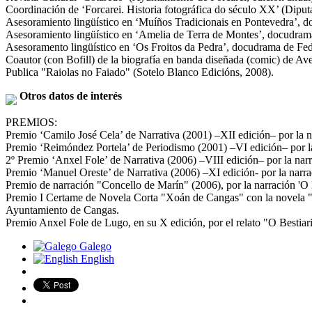
Coordinación de ‘Forcarei. Historia fotográfica do século XX’ (Diput
Asesoramiento lingüístico en ‘Muíños Tradicionais en Pontevedra’, d
Asesoramiento lingüístico en ‘Amelia de Terra de Montes’, docudrama
Asesoramento lingüístico en ‘Os Froitos da Pedra’, docudrama de Fed
Coautor (con Bofill) de la biografía en banda diseñada (comic) de Ave
Publica "Raiolas no Faiado" (Sotelo Blanco Edicións, 2008).
Otros datos de interés
PREMIOS:
Premio ‘Camilo José Cela’ de Narrativa (2001) –XII edición– por la
Premio ‘Reimóndez Portela’ de Periodismo (2001) –VI edición– por la c
2º Premio ‘Anxel Fole’ de Narrativa (2006) –VIII edición– por la nar
Premio ‘Manuel Oreste’ de Narrativa (2006) –XI edición- por la narra
Premio de narración "Concello de Marín" (2006), por la narración 'O
Premio I Certame de Novela Corta "Xoán de Cangas" con la novela "T
Ayuntamiento de Cangas.
Premio Anxel Fole de Lugo, en su X edición, por el relato "O Bestia
Galego
English