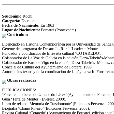
Seudónimo:
Rochi
Categoría:
Escritor
Fecha de Nacimiento:
En 1963
Lugar de Nacimiento:
Forcarei (Pontevedra)
Currículum
Licenciado en Historia Contemporánea por la Universidad de Santiag
Gerente del programa de Desarrollo Rural ‘Leader + Montes’.
Fundador y coordinador de la revista cultural ‘COTAREDO’.
Colaborador de La Voz de Galicia en la edición Deza-Tabeirós-Mont
Colaborador de Faro de Vigo en la edición Deza-Tabeirós–Montes, co
Concejal de Cultura del Ayuntamiento de Forcarei 1999.
Autor de los textos y de la coordinación de la página web ‘Forcarei.ne
Obras realizadas
PUBLICACIONES:
’Forcarei, no berce do Umia e do Lérez’ (Ayuntamiento de Forcarei, 
Guía ‘Terra de Montes’ (Everest, 2000).
Libro de relatos ‘Memoria de Trasdomonte’ (Ediciones Fervenza, 200
Biografía ‘Chano Piñeiro’ (Ediciones Fervenza, 2003).
Revista Cultural ‘Cotaredo’ (Ayuntamiento de Forcarei, edición anual