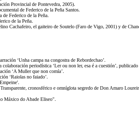
ación Provincial de Pontevedra, 2005).
ocumental de Federico de la Peña Santos.
 de Federico de la Peña.
erico de la Peña.
lino Cachafeiro, el gaiteiro de Soutelo (Faro de Vigo, 2001) y de Chan
 narración ‘Unha campa na congostra de Rebordechao’.
olaboración periodística ‘Ler ou non ler, esa é a cuestión’, publicado
ración ‘A Muller que non comía’.
ción ‘Raiolas no faiado’.
 Empeine'.
ransparente, cronosférico e omníglota segredo de Don Amaro Loureiro 
rio Máxico do Abade Eliseo".