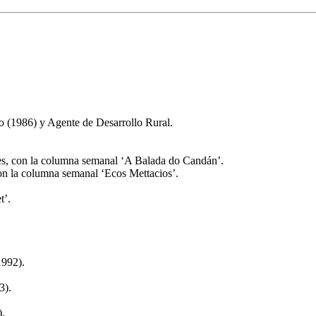
o (1986) y Agente de Desarrollo Rural.
es, con la columna semanal ‘A Balada do Candán’.
n la columna semanal ‘Ecos Mettacios’.
t’.
1992).
3).
).