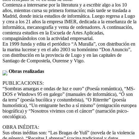
Comienza a interesarse por la literatura y a escribir algo a los 10
años, mientras cursa su primera formación; más tarde se traslada a
Madrid, donde inicia estudios de informática. Luego regresa a Lugo
y crea a los 21 años la empresa IMER, dedicada a la enseñanza de la
informática, mecanografía y venta de ordenadores. A continuación,
comienza estudios en la Escuela de Artes Aplicadas,
compaginándolos con la actividad empresarial.
En 1999 funda y edita el periódico “A Muralla”, con distribución en
la marina lucense y en el año 2003 su homónimo “Don Anuncio”,
con distribución en la provincia de Lugo y en las capitales de
Santiago de Compostela, Ourense y Vigo.
Obras realizadas
PUBLICACIONES:
“Sombras amargas e ondas de luz e ouro” (Poesía romántica), “MS-
DOS e Windows 95 en galego” (manuales de informática), “Ó son
da terra” (poesía bucólica y costumbrista), “O Riterrite” (poesía
humorística), “Un emigrante hecho a sí mismo” (emigración europea
biográfica) y “Nosotros vivimos con el cáncer” (narración psico-
oncológica).
OBRA INÉDITA:
Sus obras inéditas son: “Las Bragas de Yulí” (novela de la violencia
de género), “Receitas Labregas” (cocina tradicional y datos