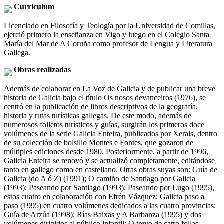
Currículum
Licenciado en Filosofía y Teología por la Universidad de Comillas,
ejerció primero la enseñanza en Vigo y luego en el Colegio Santa
María del Mar de A Coruña como profesor de Lengua y Literatura
Gallega.
Obras realizadas
Además de colaborar en La Voz de Galicia y de publicar una breve
historia de Galicia bajo el título Os nosos devanceiros (1976), se
centró en la publicación de libros descriptivos de la geografía,
historia y rutas turísticas gallegas. De este modo, además de
numerosos folletos turísticos y guías, surgirán los primeros doce
volúmenes de la serie Galicia Enteira, publicados por Xerais, dentro
de su colección de bolsillo Montes e Fontes, que gozaron de
múltiples ediciones desde 1980. Posteriormente, a partir de 1996,
Galicia Enteira se renovó y se actualizó completamente, editándose
tanto en gallego como en castellano. Otras obras suyas son: Guía de
Galicia (do A ó Z) (1991); O camiño de Santiago por Galicia
(1993); Paseando por Santiago (1993); Paseando por Lugo (1995),
estos cuatro en colaboración con Efrén Vázquez; Galicia paso a
paso (1995) en cuatro volúmenes dedicados a las cuatro provincias;
Guía de Arzúa (1998); Rías Baixas y A Barbanza (1995) y dos
volúmenes dirigidos al público infantil: O trevo de catro follas