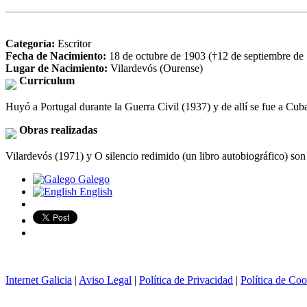
Categoría:
Escritor
Fecha de Nacimiento:
18 de octubre de 1903 (†12 de septiembre de
Lugar de Nacimiento:
Vilardevós (Ourense)
Currículum
Huyó a Portugal durante la Guerra Civil (1937) y de allí se fue a Cub
Obras realizadas
Vilardevós (1971) y O silencio redimido (un libro autobiográfico) so
Galego
English
Internet Galicia
|
Aviso Legal
|
Política de Privacidad
|
Política de Coo