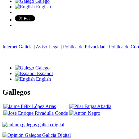
Galego
English
Internet Galicia
|
Aviso Legal
|
Política de Privacidad
|
Política de Coo
Galego
Español
English
Gallegos