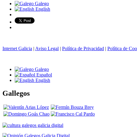
Galego
English
Internet Galicia
|
Aviso Legal
|
Política de Privacidad
|
Política de Coo
Galego
Español
English
Gallegos