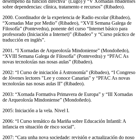
desempeño da función directiva” (Lugo) y “V Xornadas ribadenses
sobre dependencias: clínica, tratamento e recursos” (Ribadeo).
2000. Coordinador de la experiencia de Radio escolar (Ribadeo),
“Xornadas Mar por Medio” (Ribadeo), “XVII Semana Galega de
Filosofía” (Pontevedra), ponente del curso “Internet básico para
profesorado (Iniciación a Internet)” (Ribadeo” y “Curso práctico de
traducción en inglés”.
2001. “I Xornadas de Arqueoloxía Mindoniense” (Mondoñedo),
“XVIII Semana Galega de Filosofía” (Pontevedra) y “PFAC As
novas tecnoloxías nas nosas aulas” (Ribadeo).
2002: “I Curso de iniciación á Astronomía” (Ribadeo), “I Congreso
de Jóvenes lectores "Lee y conoce Canarias" y “PFAC As novas
tecnoloxías nas nosas aulas II” (Ribadeo).
2003: “Xornada Formativa Primavera de Europa” y “III Xornadas
de Arqueoloxía Mindoniense” (Mondoñedo).
2005: Iniciación a la vela. Nivel I.
2006: “I Curso temático da Mariña sobre Educación Infantil: A
infancia en situación de risco social”.
2007: “Cara unha nova sociedade: revisión e actualización do noso