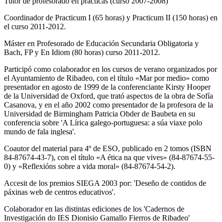
Tutor de profesorado en prácticas (curso 2007-2008)
Coordinador de Practicum I (65 horas) y Practicum II (150 horas) en
el curso 2011-2012.
Máster en Profesorado de Educación Secundaria Obligatoria y
Bach, FP y En Idiom (80 horas) curso 2011-2012.
Participó como colaborador en los cursos de verano organizados por
el Ayuntamiento de Ribadeo, con el título «Mar por medio» como
presentador en agosto de 1999 de la conferenciante Kirsty Hooper
de la Universidad de Oxford, que trató aspectos de la obra de Sofía
Casanova, y en el año 2002 como presentador de la profesora de la
Universidad de Birmingham Patricia Obder de Baubeta en su
conferencia sobre 'A Lírica galego-portuguesa: a súa viaxe polo
mundo de fala inglesa'.
Coautor del material para 4º de ESO, publicado en 2 tomos (ISBN
84-87674-43-7), con el título «A ética na que vives» (84-87674-55-
0) y «Reflexións sobre a vida moral» (84-87674-54-2).
Accesit de los premios SIEGA 2003 por: 'Deseño de contidos de
páxinas web de centros educativos'.
Colaborador en las distintas ediciones de los 'Cadernos de
Investigación do IES Dionisio Gamallo Fierros de Ribadeo'