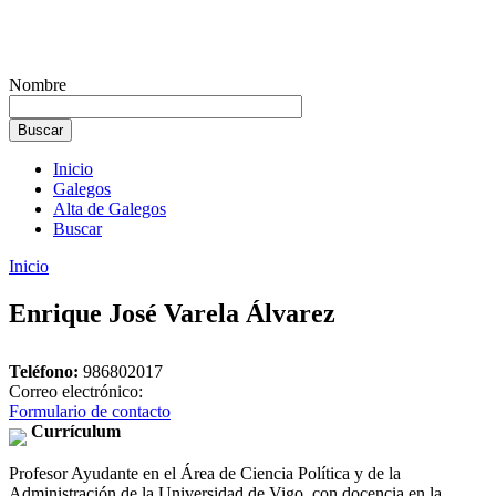
Nombre
Inicio
Galegos
Alta de Galegos
Buscar
Inicio
Enrique José Varela Álvarez
Teléfono:
986802017
Correo electrónico:
Formulario de contacto
Currículum
Profesor Ayudante en el Área de Ciencia Política y de la
Administración de la Universidad de Vigo, con docencia en la