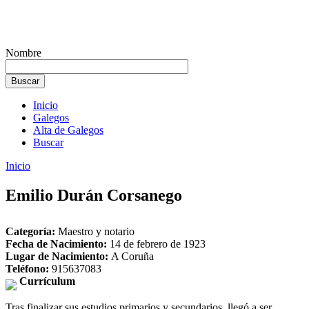
Nombre
Inicio
Galegos
Alta de Galegos
Buscar
Inicio
Emilio Durán Corsanego
Categoría:
Maestro y notario
Fecha de Nacimiento:
14 de febrero de 1923
Lugar de Nacimiento:
A Coruña
Teléfono:
915637083
Currículum
Tras finalizar sus estudios primarios y secundarios, llegó a ser