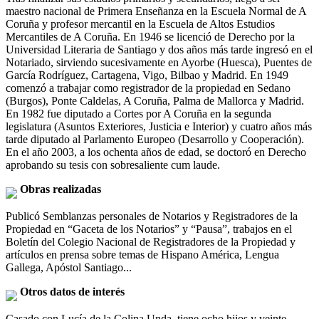
maestro nacional de Primera Enseñanza en la Escuela Normal de A
Coruña y profesor mercantil en la Escuela de Altos Estudios
Mercantiles de A Coruña. En 1946 se licenció de Derecho por la
Universidad Literaria de Santiago y dos años más tarde ingresó en el
Notariado, sirviendo sucesivamente en Ayorbe (Huesca), Puentes de
García Rodríguez, Cartagena, Vigo, Bilbao y Madrid. En 1949
comenzó a trabajar como registrador de la propiedad en Sedano
(Burgos), Ponte Caldelas, A Coruña, Palma de Mallorca y Madrid.
En 1982 fue diputado a Cortes por A Coruña en la segunda
legislatura (Asuntos Exteriores, Justicia e Interior) y cuatro años más
tarde diputado al Parlamento Europeo (Desarrollo y Cooperación).
En el año 2003, a los ochenta años de edad, se doctoró en Derecho
aprobando su tesis con sobresaliente cum laude.
Obras realizadas
Publicó Semblanzas personales de Notarios y Registradores de la
Propiedad en “Gaceta de los Notarios” y “Pausa”, trabajos en el
Boletín del Colegio Nacional de Registradores de la Propiedad y
artículos en prensa sobre temas de Hispano América, Lengua
Gallega, Apóstol Santiago...
Otros datos de interés
Casado con Lucía de la Colina Unda, tiene ocho hijos y veinte