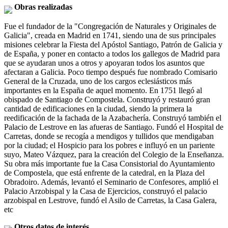
Obras realizadas
Fue el fundador de la "Congregación de Naturales y Originales de
Galicia", creada en Madrid en 1741, siendo una de sus principales
misiones celebrar la Fiesta del Apóstol Santiago, Patrón de Galicia y
de España, y poner en contacto a todos los gallegos de Madrid para
que se ayudaran unos a otros y apoyaran todos los asuntos que
afectaran a Galicia. Poco tiempo después fue nombrado Comisario
General de la Cruzada, uno de los cargos eclesiásticos más
importantes en la España de aquel momento. En 1751 llegó al
obispado de Santiago de Compostela. Construyó y restauró gran
cantidad de edificaciones en la ciudad, siendo la primera la
reedificación de la fachada de la Azabachería. Construyó también el
Palacio de Lestrove en las afueras de Santiago. Fundó el Hospital de
Carretas, donde se recogía a mendigos y tullidos que mendigaban
por la ciudad; el Hospicio para los pobres e influyó en un pariente
suyo, Mateo Vázquez, para la creación del Colegio de la Enseñanza.
Su obra más importante fue la Casa Consistorial do Ayuntamiento
de Compostela, que está enfrente de la catedral, en la Plaza del
Obradoiro. Además, levantó el Seminario de Confesores, amplió el
Palacio Arzobispal y la Casa de Ejercicios, construyó el palacio
arzobispal en Lestrove, fundó el Asilo de Carretas, la Casa Galera,
etc
Otros datos de interés