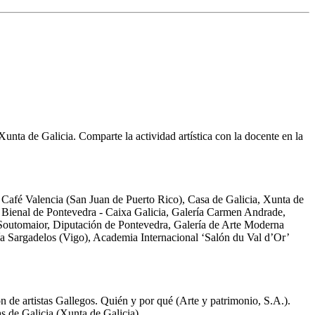
 Xunta de Galicia. Comparte la actividad artística con la docente en la
é Valencia (San Juan de Puerto Rico), Casa de Galicia, Xunta de
ienal de Pontevedra - Caixa Galicia, Galería Carmen Andrade,
 Soutomaior, Diputación de Pontevedra, Galería de Arte Moderna
ería Sargadelos (Vigo), Academia Internacional ‘Salón du Val d’Or’
e artistas Gallegos. Quién y por qué (Arte y patrimonio, S.A.).
s de Galicia (Xunta de Galicia).