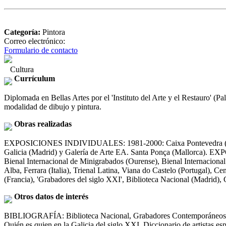
Categoría:
Pintora
Correo electrónico:
Formulario de contacto
Cultura
Currículum
Diplomada en Bellas Artes por el 'Instituto del Arte y el Restauro' (Pal
modalidad de dibujo y pintura.
Obras realizadas
EXPOSICIONES INDIVIDUALES: 1981-2000: Caixa Pontevedra (Ponteve
Galicia (Madrid) y Galería de Arte EA. Santa Ponça (Mallorca). E
Bienal Internacional de Minigrabados (Ourense), Bienal Internaciona
Alba, Ferrara (Italia), Trienal Latina, Viana do Castelo (Portugal), 
(Francia), 'Grabadores del siglo XXI', Biblioteca Nacional (Madrid),
Otros datos de interés
BIBLIOGRAFÍA: Biblioteca Nacional, Grabadores Contemporáneos. Catá
Quién es quien en la Galicia del siglo XXI. Diccionario de artistas e