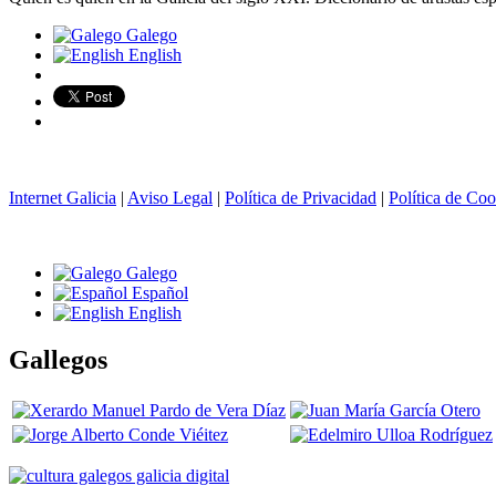
Galego
English
Internet Galicia
|
Aviso Legal
|
Política de Privacidad
|
Política de Coo
Galego
Español
English
Gallegos