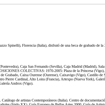
azzo Spinelli), Florencia (Italia), disfrutó de una beca de grabado de la
dra), Caja San Fernando (Sevilla), Caja Madrid (Madrid), Sala Caf
XPOSICIONES COLECTIVAS: 1970-2005: Plaza de la Princesa (Vigo), B
l de Grabado, Caixa Ourense (Ourense), Caixavigo (Vigo), Castillo de
Centro Pierre Cardinal, Alto Loira (Francia), Artexpo (Nueva York), Gal
 Galería Androx (Vigo).
logo de artistas Contemporáneos (Italia). Centro de documentación d
spañoles (Siglo XX). Guía Europea de Bellas Artes 2000. Guía de Artista