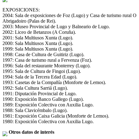
EXPOSICIONES:
2004: Sala de exposiciones de Foz (Lugo) y Casa de turismo rural O
Abrigadoiro (Palas de Rei).
2003: Museo Provincial de Lugo y Balneario de Lugo.
2002: Liceo de Betanzos (A Coruña).
2001: Sala Multiusos Xunta (Lugo).
2000: Sala Multiusos Xunta (Lugo).
1999: Sala Multiusos Xunta (Lugo).
1998: Casa de Cultura de Guitiriz (Lugo).
1997: Casa de turismo rural a Fervenza (Foz).
1996: Sala del restaurante Monterrey (Lugo).
1995: Sala de Cultura de Fingoi (Lugo).
1994: Sala de la Tercera Edad (Lugo).
1993: Casetas de la Compañía (Monforte de Lemos).
1992: Sala Cultura Sarriá (Lugo).
1991: Diputación Provincial de Lugo.
1990: Exposición Banco Gallego (Lugo).
1989: Exposición Colectiva con Auxilia Lugo.
1988: Sala Clavicémbalo (Lugo).
1981: Exposición Caixa Galicia (Monforte de Lemos).
1980: Exposición Colectiva con Auxilia Lugo.
Otros datos de interés