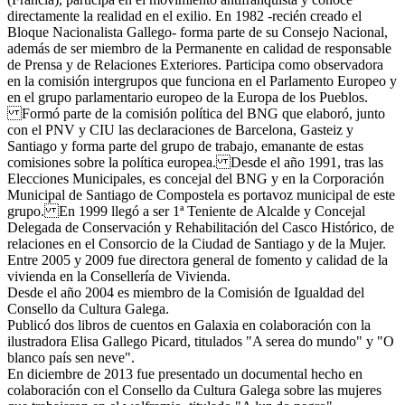
directamente la realidad en el exilio. En 1982 -recién creado el
Bloque Nacionalista Gallego- forma parte de su Consejo Nacional,
además de ser miembro de la Permanente en calidad de responsable
de Prensa y de Relaciones Exteriores. Participa como observadora
en la comisión intergrupos que funciona en el Parlamento Europeo y
en el grupo parlamentario europeo de la Europa de los Pueblos.
Formó parte de la comisión política del BNG que elaboró, junto
con el PNV y CIU las declaraciones de Barcelona, Gasteiz y
Santiago y forma parte del grupo de trabajo, emanante de estas
comisiones sobre la política europea. Desde el año 1991, tras las
Elecciones Municipales, es concejal del BNG y en la Corporación
Municipal de Santiago de Compostela es portavoz municipal de este
grupo. En 1999 llegó a ser 1ª Teniente de Alcalde y Concejal
Delegada de Conservación y Rehabilitación del Casco Histórico, de
relaciones en el Consorcio de la Ciudad de Santiago y de la Mujer.
Entre 2005 y 2009 fue directora general de fomento y calidad de la
vivienda en la Consellería de Vivienda.
Desde el año 2004 es miembro de la Comisión de Igualdad del
Consello da Cultura Galega.
Publicó dos libros de cuentos en Galaxia en colaboración con la
ilustradora Elisa Gallego Picard, titulados "A serea do mundo" y "O
blanco país sen neve".
En diciembre de 2013 fue presentado un documental hecho en
colaboración con el Consello da Cultura Galega sobre las mujeres