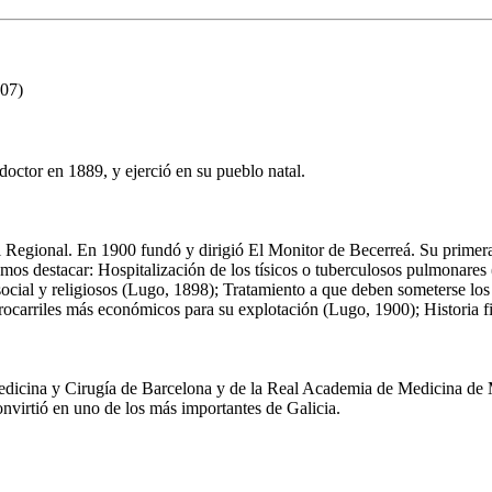
907)
octor en 1889, y ejerció en su pueblo natal.
gional. En 1900 fundó y dirigió El Monitor de Becerreá. Su primera no
os destacar: Hospitalización de los tísicos o tuberculosos pulmonares
cial y religiosos (Lugo, 1898); Tratamiento a que deben someterse los de
rocarriles más económicos para su explotación (Lugo, 1900); Historia fi
icina y Cirugía de Barcelona y de la Real Academia de Medicina de M
onvirtió en uno de los más importantes de Galicia.