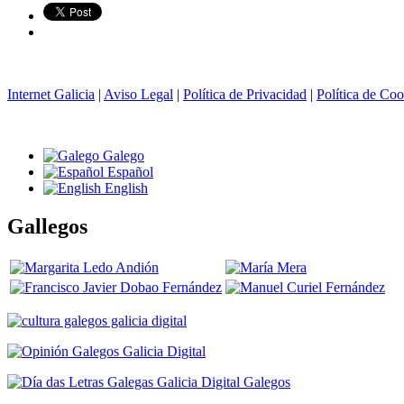
Internet Galicia
|
Aviso Legal
|
Política de Privacidad
|
Política de Coo
Galego
Español
English
Gallegos