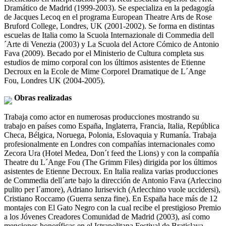
Dramático de Madrid (1999-2003). Se especializa en la pedagogía
de Jacques Lecoq en el programa European Theatre Arts de Rose
Bruford College, Londres, UK (2001-2002). Se forma en distintas
escuelas de Italia como la Scuola Internazionale di Commedia dell
´Arte di Venezia (2003) y La Scuola del Actore Cómico de Antonio
Fava (2009). Becado por el Ministerio de Cultura completa sus
estudios de mimo corporal con los últimos asistentes de Etienne
Decroux en la Ecole de Mime Corporel Dramatique de L´Ange
Fou, Londres UK (2004-2005).
Obras realizadas
Trabaja como actor en numerosas producciones mostrando su
trabajo en países como España, Inglaterra, Francia, Italia, República
Checa, Bélgica, Noruega, Polonia, Eslovaquia y Rumanía. Trabaja
profesionalmente en Londres con compañías internacionales como
Zecora Ura (Hotel Medea, Don´t feed the Lions) y con la compañía
Theatre du L´Ange Fou (The Grimm Files) dirigida por los últimos
asistentes de Etienne Decroux. En Italia realiza varias producciones
de Commedia dell´arte bajo la dirección de Antonio Fava (Arleccino
pulito per l´amore), Adriano Iurisevich (Arlecchino vuole uccidersi),
Cristiano Roccamo (Guerra senza fine). En España hace más de 12
montajes con El Gato Negro con la cual recibe el prestigioso Premio
a los Jóvenes Creadores Comunidad de Madrid (2003), así como
menciones honoríficas en el Istrapolitana Festival de Bratislava