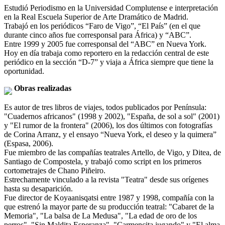
Estudió Periodismo en la Universidad Complutense e interpretación
en la Real Escuela Superior de Arte Dramático de Madrid.
Trabajó en los periódicos “Faro de Vigo”, “El País” (en el que
durante cinco años fue corresponsal para África) y “ABC”.
Entre 1999 y 2005 fue corresponsal del “ABC” en Nueva York.
Hoy en día trabaja como reportero en la redacción central de este
periódico en la sección “D-7” y viaja a África siempre que tiene la
oportunidad.
Obras realizadas
Es autor de tres libros de viajes, todos publicados por Península:
"Cuadernos africanos" (1998 y 2002), "España, de sol a sol" (2001)
y "El rumor de la frontera" (2006), los dos últimos con fotografías
de Corina Arranz, y el ensayo “Nueva York, el deseo y la quimera”
(Espasa, 2006).
Fue miembro de las compañías teatrales Artello, de Vigo, y Ditea, de
Santiago de Compostela, y trabajó como script en los primeros
cortometrajes de Chano Piñeiro.
Estrechamente vinculado a la revista "Teatra" desde sus orígenes
hasta su desaparición.
Fue director de Koyaanisqatsi entre 1987 y 1998, compañía con la
que estrenó la mayor parte de su producción teatral: "Cabaret de la
Memoria", "La balsa de La Medusa", "La edad de oro de los
perros", "Sin Maldita Esperanza", "Carmencita jugando" y "El alma