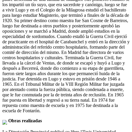
los impartió un tío suyo, que era sacerdote y canónigo, luego se fue
a vivir Lugo y en el Colegio de la Milagrosa estudió el bachillerato
para luego estudiar Magisterio, que terminó a finales de la década de
1920. Su primer destino como maestra fue San Cosme de Barreiros,
luego fue destinada a otros pueblos y posteriormente aprobó las
oposiciones y se marchó a Madrid, donde amplió estudios en la
especialidad de sordomudos. Cuando estalló la Guerra Civil ejerció
de practicante en el hospital de Carabanchel y entró en la dirección y
administración del referido centro hospitalario, formando parte del
comité de dirección del mismo. En Madrid fue directora de varios
centros hospitalarios y culturales. Terminada la Guerra Civil, fue
llevada a la cárcel de Ventas, de donde se escapó y huyó a Lugo y
después a Becerreá, donde dio comienzo a su etapa de guerrillera,
fueron siete largos años durante los que permaneció huida de la
justicia. Fue detenida en Lugo y estuvo en prisión desde 1946 a
1965. En el Tribunal Militar de la VIII Región Militar fue juzgada
por atentado contra la fuerza pública, siendo condenada a muerte,
que le fue conmutada por la de treinta años de reclusión. En 1965
fue puesta en libertad y regresó a su tierra natal. En 1974 fue
repuesta como maestra de escuela y en 1975 fue destinada a la
escuela de Fontarón.
Obras realizadas
La Diputación Provincial publicó su libro “Tesis Universidad