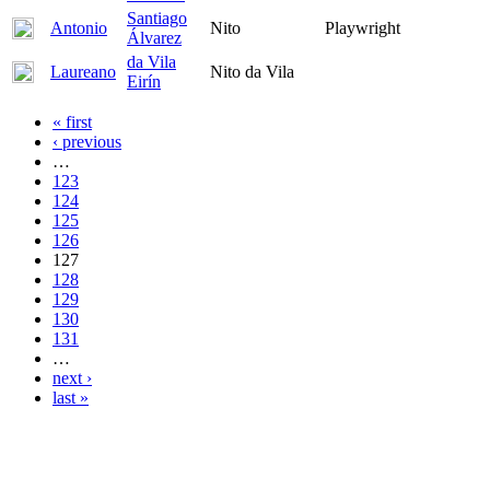
Santiago
Antonio
Nito
Playwright
Álvarez
da Vila
Laureano
Nito da Vila
Eirín
« first
‹ previous
…
123
124
125
126
127
128
129
130
131
…
next ›
last »