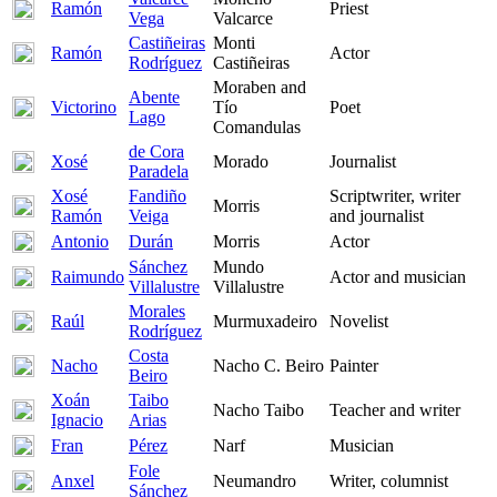
Ramón
Priest
Vega
Valcarce
Castiñeiras
Monti
Ramón
Actor
Rodríguez
Castiñeiras
Moraben and
Abente
Victorino
Tío
Poet
Lago
Comandulas
de Cora
Xosé
Morado
Journalist
Paradela
Xosé
Fandiño
Scriptwriter, writer
Morris
Ramón
Veiga
and journalist
Antonio
Durán
Morris
Actor
Sánchez
Mundo
Raimundo
Actor and musician
Villalustre
Villalustre
Morales
Raúl
Murmuxadeiro
Novelist
Rodríguez
Costa
Nacho
Nacho C. Beiro
Painter
Beiro
Xoán
Taibo
Nacho Taibo
Teacher and writer
Ignacio
Arias
Fran
Pérez
Narf
Musician
Fole
Anxel
Neumandro
Writer, columnist
Sánchez