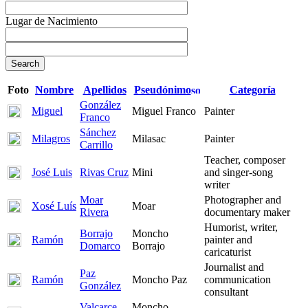
Lugar de Nacimiento
Foto
Nombre
Apellidos
Pseudónimo
Categoría
González
Miguel
Miguel Franco
Painter
Franco
Sánchez
Milagros
Milasac
Painter
Carrillo
Teacher, composer
José Luis
Rivas Cruz
Mini
and singer-song
writer
Moar
Photographer and
Xosé Luís
Moar
Rivera
documentary maker
Humorist, writer,
Borrajo
Moncho
Ramón
painter and
Domarco
Borrajo
caricaturist
Journalist and
Paz
Ramón
Moncho Paz
communication
González
consultant
Valcarce
Moncho